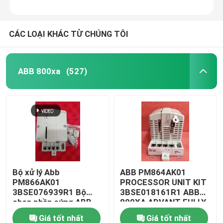
CÁC LOẠI KHÁC TỪ CHÚNG TÔI
ABB 800xa
(527)
Bộ xử lý Abb
ABB PM864AK01
PM866AK01
PROCESSOR UNIT KIT
3BSE076939R1 Bộ
3BSE018161R1 ABB
chọn phần cứng ABB
800XA ADVANT FULLY
Advant 800xA
AUTOMATION
Giá tốt nhất
Giá tốt nhất