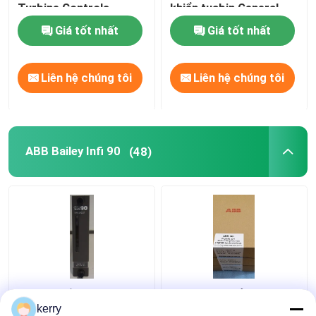
Turbine Controls
khiển tuabin General
Electric GE
Giá tốt nhất
Giá tốt nhất
Triconex DCS
Liên hệ chúng tôi
Liên hệ chúng tôi
PLC Hima
PLC Siemens
ABB Bailey Infi 90
(48)
Rockwell Allen Bradley PLC
Mô-đun PLC
Mô-đun đầu vào nô lệ
Mô-đun bộ xử lý đa
tương tự ABB Imaso01
chức năng IMMFP12
kerry