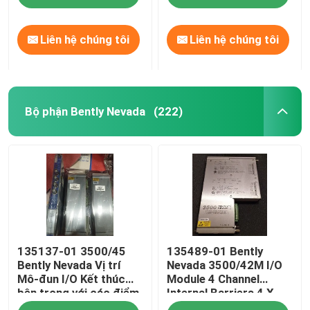
Liên hệ chúng tôi
Liên hệ chúng tôi
Bộ phận Bently Nevada
(222)
Nhà
135137-01 3500/45
135489-01 Bently
Sản phẩm
Bently Nevada Vị trí
Nevada 3500/42M I/O
Mô-đun I/O Kết thúc
Module 4 Channel
bên trong với các điểm
Internal Barriers 4 X
Video
lân cận RPT hoặc D
Prox/Accel