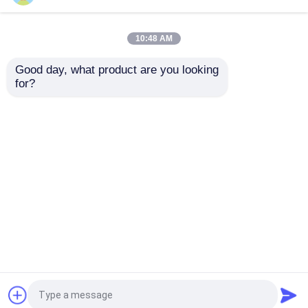
Bailey INFI90 ASO
ABB Bailey INFI 90
10:48 AM
Giá tốt nhất
Giá tốt nhất
Good day, what product are you looking 
for?
Liên hệ chúng tôi
Liên hệ chúng tôi
Xem thêm
Nhà
Về chúng tôi
Liên hệ với chúng tôi
Desktop Site
Sơ đồ trang web
Chính sách bảo mật
Phẩm chất
ABB 800xa
Nhà máy trung
quốc.Copyright © 2026 Sumset International