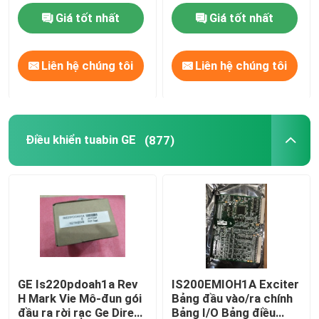
tiếp
Giá tốt nhất
Giá tốt nhất
Bộ phận Bently Nevada
Liên hệ chúng tôi
Liên hệ chúng tôi
GE PLC
Điều khiển tuabin GE
Điều khiển tuabin GE
(877)
ABB Bailey Infi 90
Emerson Deltav
Cảm biến EPRO
GE Is220pdoah1a Rev
IS200EMIOH1A Exciter
H Mark Vie Mô-đun gói
Bảng đầu vào/ra chính
PLC Honeywell
đầu ra rời rạc Ge Direct
Bảng I/O Bảng điều