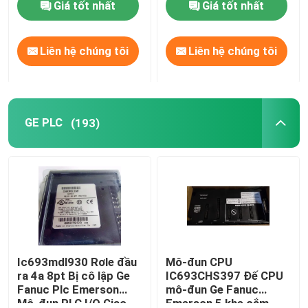
Giá tốt nhất
Giá tốt nhất
Về chúng tôi
Liên hệ chúng tôi
Liên hệ chúng tôi
Tham quan nhà máy
GE PLC
(193)
Kiểm soát chất lượng
Liên hệ với chúng tôi
Blog
Yêu cầu báo giá
Ic693mdl930 Rơle đầu
Mô-đun CPU
ra 4a 8pt Bị cô lập Ge
IC693CHS397 Đế CPU
Fanuc Plc Emerson
mô-đun Ge Fanuc
ABB 800xa
Mô-đun PLC I/O Giao
Emerson 5 khe cắm