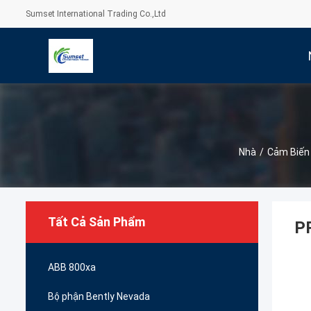
Sumset International Trading Co.,Ltd
Nhà
/
Cảm Biến
Tất Cả Sản Phẩm
P
ABB 800xa
Bộ phận Bently Nevada