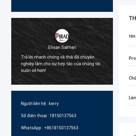
TH
tên
Bruno Nascime
Ehsan Salmari
Cảm ơn vì sự giúp đỡ và hỗ 
hanh chóng và thái độ chuyên
Pro
bạn trong việc cung cấp ch
àm cho sự hợp tác của chúng tôi
sản phẩm chất lượng cao v
hơn!
chăng.
Chứ
Làm
Người liên hệ :
kerry
Số điện thoại :
18150137563
WhatsApp :
+8618150137563