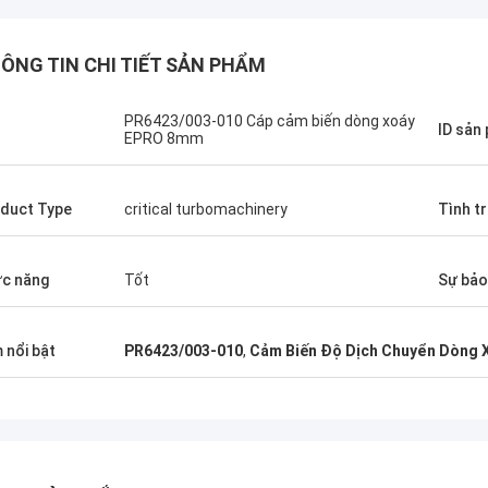
ÔNG TIN CHI TIẾT SẢN PHẨM
PR6423/003-010 Cáp cảm biến dòng xoáy
ID sản
EPRO 8mm
nto
trợ liên tục của
duct Type
critical turbomachinery
Tình t
o chúng tôi các
à giá cả phải
c năng
Tốt
Sự bả
 nổi bật
PR6423/003-010
,
Cảm Biến Độ Dịch Chuyển Dòng 