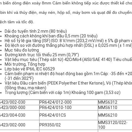
 biến dòng điện xoáy 8mm Cảm biến không tiếp xúc được thiết kế ch
-bin khí và thủy điện, máy nén, hộp số, máy bơm và quạt để đo chuyể
lệch tâm và tốc độ.
Dải đo tuyến tính 2 mm (80 triệu)
Khoảng cách không khí ban đầu 0,5 mm (20 triệu)
Hệ số tỷ lệ gia tăng (ISF) ISO: 8 V/mm (203,2 mV/mil) ± 5% @ phạm 
Độ lệch so với đường thẳng phù hợp nhất (DSL) ± 0,025 mm (± 1 mil
Mục tiêu đo lường
Đường kính trục tối thiểu 25 mm (0,79”)
Vật liệu mục tiêu (Thép sắt từ) 42CrMo4 (AISI/SAE 4140) Tiêu chu
Môi trường, Tổng hợp
Lớp bảo vệ IP66, IEC 60529
Cảm biến phạm vi nhiệt độ hoạt động bao gồm.1m Cáp: -35 đến +200
(-31 đến 302°F)
Vật liệu Đầu cảm biến (PEEK Polyether Ether Ketone), Vỏ (Thép khôn
(Đồng thau, mạ niken)
Trọng lượng (Cảm biến với cáp 1m) Khoảng.100 gam (3,53 oz)
6423/002-030
PR6424/012-000
MMS6312
6423/000-000
PR6424/010-100
MMS6110
6423/004-030
PR6424/01CS
MMS6210
MMS3120/022-
6423/002-000
PR9350/02
100