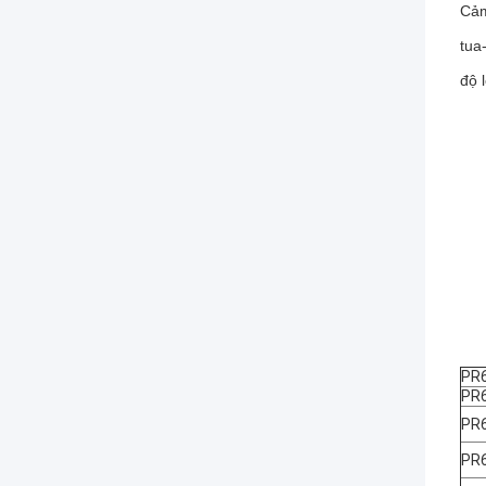
Cảm
tua
độ 
PR
PR
PR
PR