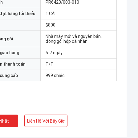
nh
PR6423/003-010
đặt hàng tối thiểu
1 CÁI
$800
Nhà máy mới và nguyên bản,
óng gói
đóng gói hộp cá nhân
 giao hàng
5-7 ngày
n thanh toán
T/T
 cung cấp
999 chiếc
 Nhất
Liên Hệ Với Bây Giờ