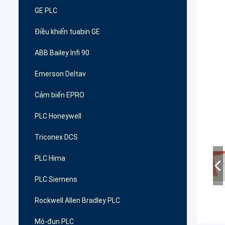
GE PLC
Điều khiển tuabin GE
ABB Bailey Infi 90
Emerson Deltav
Cảm biến EPRO
PLC Honeywell
Triconex DCS
PLC Hima
PLC Siemens
Rockwell Allen Bradley PLC
Mô-đun PLC