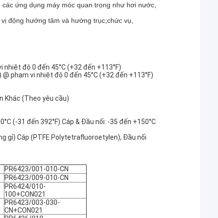
o các ứng dụng máy móc quan trọng như hơi nước,
n vị động hướng tâm và hướng trục;chức vụ,
vi nhiệt độ 0 đến 45°C (+32 đến +113°F)
) @ phạm vi nhiệt độ 0 đến 45°C (+32 đến +113°F)
ẩn Khác (Theo yêu cầu)
°C (-31 đến 392°F) Cáp & Đầu nối: -35 đến +150°C
g gỉ) Cáp (PTFE Polytetrafluoroetylen), Đầu nối
PR6423/001-010-CN
PR6423/009-010-CN
PR6424/010-
100+CON021
PR6423/003-030-
CN+CON021