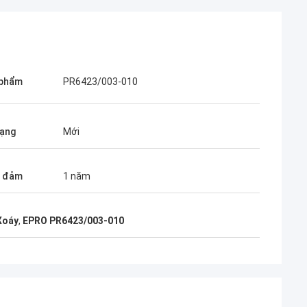
 phẩm
PR6423/003-010
rạng
Mới
o đảm
1 năm
Xoáy
,
EPRO PR6423/003-010