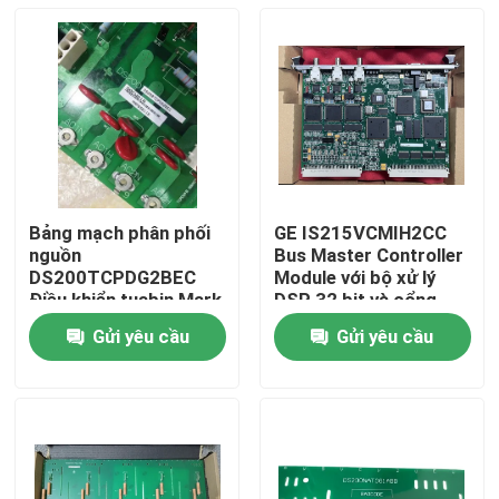
Bảng mạch phân phối
GE IS215VCMIH2CC
nguồn
Bus Master Controller
DS200TCPDG2BEC
Module với bộ xử lý
Điều khiển tuabin Mark
DSP 32 bit và cổng
V Ge
Ethernet IONet cho Tự
Gửi yêu cầu
Gửi yêu cầu
động hóa công nghiệp
Nhà
Sản phẩm
Video