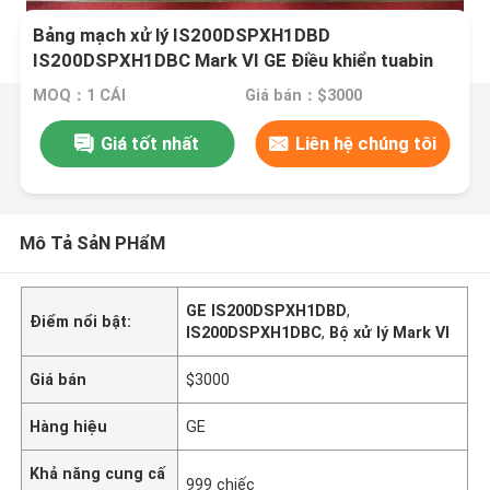
Bảng mạch xử lý IS200DSPXH1DBD
IS200DSPXH1DBC Mark VI GE Điều khiển tuabin
MOQ：1 CÁI
Giá bán：$3000
Giá tốt nhất
Liên hệ chúng tôi
Mô Tả SảN PHẩM
GE IS200DSPXH1DBD
,
Điểm nổi bật:
IS200DSPXH1DBC
,
Bộ xử lý Mark VI
Giá bán
$3000
Hàng hiệu
GE
Khả năng cung cấ
999 chiếc