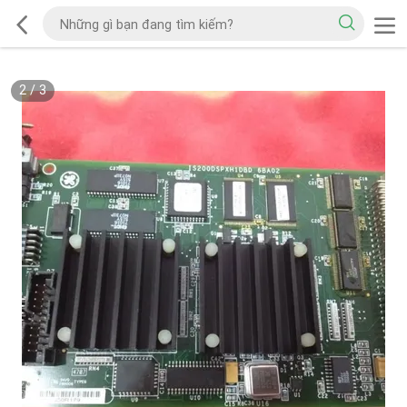
2
/
3